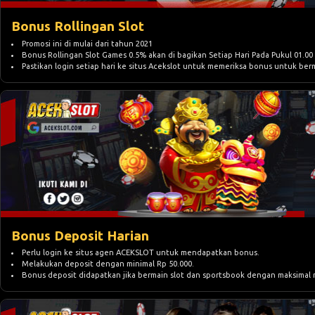
Bonus Rollingan Slot
Promosi ini di mulai dari tahun 2021
Bonus Rollingan Slot Games 0.5% akan di bagikan Setiap Hari Pada Pukul 01.00
Pastikan login setiap hari ke situs Acekslot untuk memeriksa bonus untuk berm
Bonus Deposit Harian
Perlu login ke situs agen ACEKSLOT untuk mendapatkan bonus.