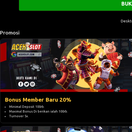
Daftar 
Live
BUK
Deskt
Promosi
Bonus Member Baru 20%