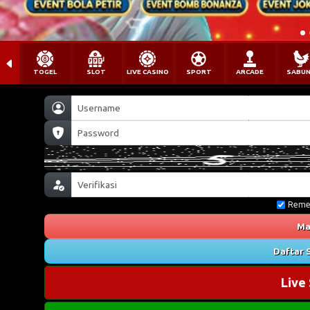
TOGEL
SLOT
LIVE CASINO
SPORT
ARCADE
SABU
Reme
Ma