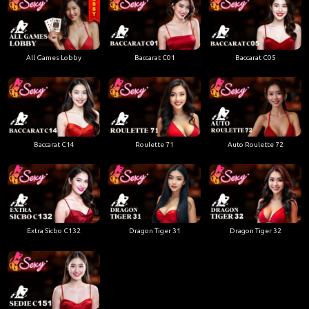
All Games Lobby
Baccarat C01
Baccarat C05
Baccarat C14
Roulette 71
Auto Roulette 72
Extra Sicbo C132
Dragon Tiger 31
Dragon Tiger 32