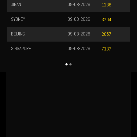
JINAN
09-08-2026
1236
SYDNEY
09-08-2026
3764
BEIJING
09-08-2026
2057
SINGAPORE
09-08-2026
7137