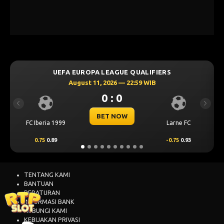
LEAGUE QUALIFIERS
SPAIN LA 
 2026 — 22:59 WIB
August 16, 2026 
0 : 0
0 : 
Previous
Next
ET NOW
BET N
Larne FC
Sevilla
-0.75
0.93
0.25
0.95
TENTANG KAMI
BANTUAN
PERATURAN
INFORMASI BANK
HUBUNGI KAMI
KEBIJAKAN PRIVASI